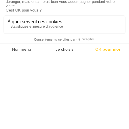
SITE INTERNET CIELEO |
CLIENT THERMES DE
BARÈGES
DESCRIPTION
Réalisation du site Internet du Spa
Thermal Cieleo à Barèges (65, Hautes-
Pyrénées).
Vous pourrez consulter l'ensemble des
prestations de détente et bien-être
proposées (forfaits spa, soins thermaux,
modelages …) et toutes les informations
pratiques pour venir prendre soin de vous