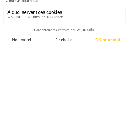
SITE INTERNET DE
L'AÉROPORT DE
PERPIGNAN | CLIENT
AÉROPORT DE PERPIGNAN
DESCRIPTION
Réalisation du site Internet responsive de
l'aéroport de Perpignan (Pyrénées-
Orientales) pour le compte de la SPLAR,
gestionnaire de l'aéroport.
Au fil des pages, les internautes pourront
découvrir l'aéroport, ses services et son
actualité ainsi que la région Occitanie qui
l'accueille.