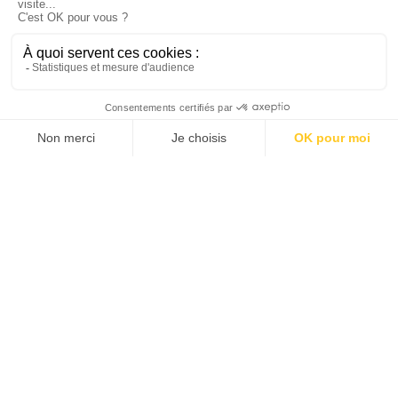
DESCRIPTION
Réalisation de l'entreprise Guichot,
implantée à Tarbes (65), Ger (64) et Pau
(64), qui propose une offre de services
globale dans les travaux intérieurs :
démolition intérieure, plâtrerie, faux
plafond, menuiserie extérieure,
menuiserie intérieure, carrelage,
revêtement PVC, peinture, …
Vous pourrez y découvrir l'entreprise
mais aussi y consulter le détail de leurs
activités illustrées par des images de
leurs chantiers.