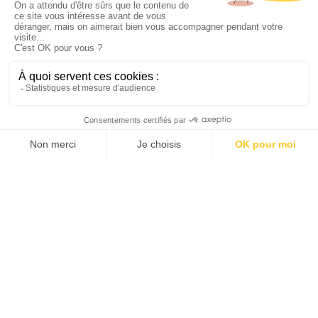
DIGITAL
SITE INTERNET
NATURADREAM | CLIENT
NATURADREAM
DESCRIPTION
Refonte du site Internet de NaturaDream
(Groupe Pomès-Darré).
Les internautes pourront découvrir
l'ensemble des produits de la marque :
NaturaDome
(maisons “arches” à
haute qualité environnementale)
NaturaSwim
(piscines inspirées de la